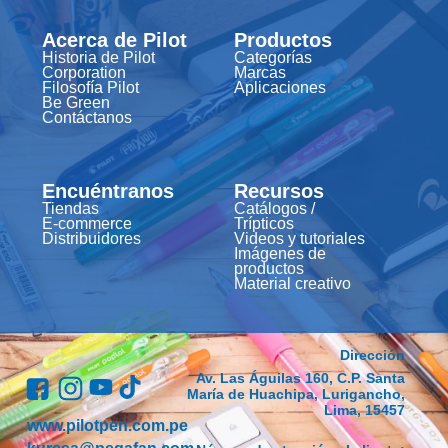
Acerca de Pilot
Productos
Historia de Pilot
Categorías
Corporation
Marcas
Filosofía Pilot
Aplicaciones
Be Green
Contáctanos
Encuéntranos
Recursos
Tiendas
Catálogos /
E-commerce
Trípticos
Distribuidores
Videos y tutoriales
Imágenes de
productos
Material creativo
Dirección
Av. Las Águilas 160, C.P. Santa
María de Huachipa, Lurigancho,
Lima, 15457
www.pilotpen.com.pe