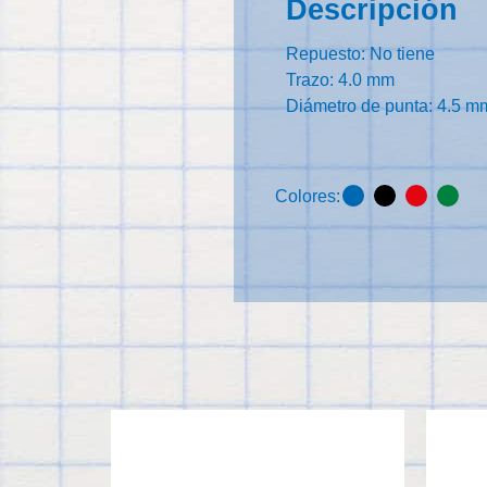
Descripción
Repuesto: No tiene
Trazo: 4.0 mm
Diámetro de punta: 4.5 m
Colores: