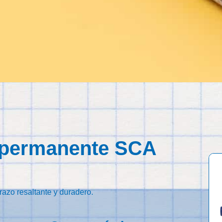
 permanente SCA
azo resaltante y duradero.