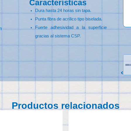
Características
Dura hasta 24 horas sin tapa.
Punta fibra de acrílico tipo biselada.
Fuerte adhesividad a la superficie
m
gracias al sistema CSP.
Productos relacionados