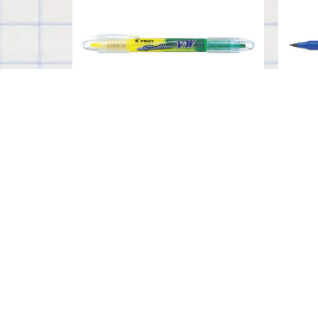
SPOTLITER VW
S