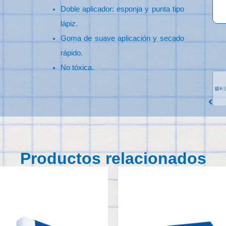
Doble aplicador: esponja y punta tipo
lápiz.
Goma de suave aplicación y secado
rápido.
No tóxica.
Productos relacionados