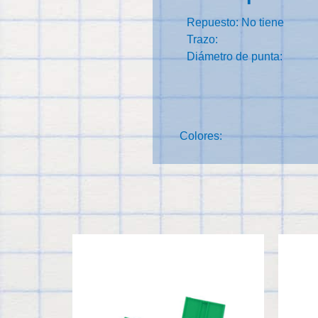
Repuesto: No tiene
Trazo:
Diámetro de punta:
Colores: