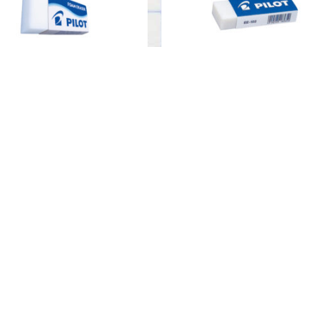
BORRADOR F10
BORRADOR EE-102
Productos
Encuéntranos
Categorías
Tiendas
Marcas
E-commerce