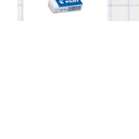
BORRADOR EE-101
Recursos
Catálogos y trípticos
Videos y tutoriales