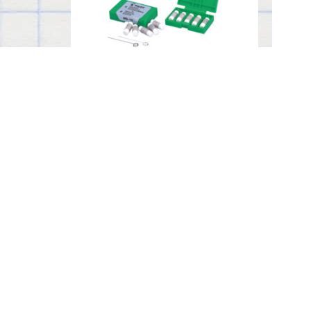
BORRADOR DE PORTAMINAS
Acerca de Pilot
Historia de Pilot Corporation
Filosofía Pilot