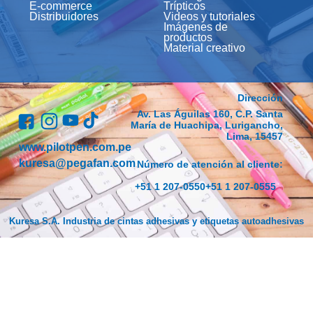
E-commerce
Trípticos
Distribuidores
Videos y tutoriales
Imágenes de
productos
Material creativo
Dirección
Av. Las Águilas 160, C.P. Santa
María de Huachipa, Lurigancho,
Lima, 15457
www.pilotpen.com.pe
kuresa@pegafan.com
Número de atención al cliente:
+51 1 207-0550
+51 1 207-0555
Kuresa S.A. Industria de cintas adhesivas y etiquetas autoadhesivas