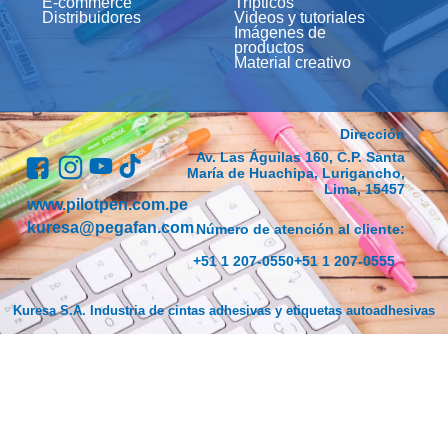
E-commerce
Trípticos
Distribuidores
Videos y tutoriales
Imágenes de
productos
Material creativo
Dirección
Av. Las Águilas 160, C.P. Santa
María de Huachipa, Lurigancho,
Lima, 15457
www.pilotpen.com.pe
kuresa@pegafan.com
Número de atención al cliente:
+51 1 207-0550
+51 1 207-0555
Kuresa S.A. Industria de cintas adhesivas y etiquetas autoadhesivas