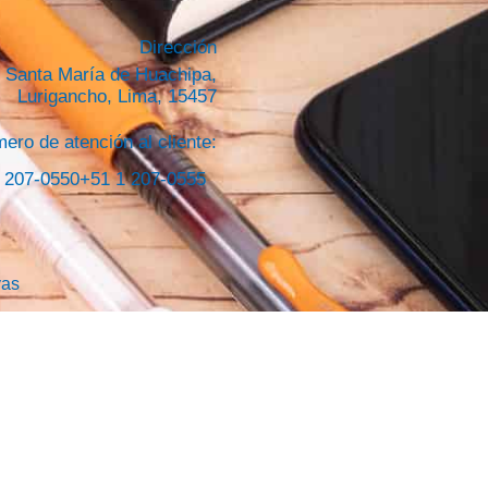
Dirección
. Santa María de Huachipa,
Lurigancho, Lima, 15457
ero de atención al cliente:
 207-0550
+51 1 207-0555
vas