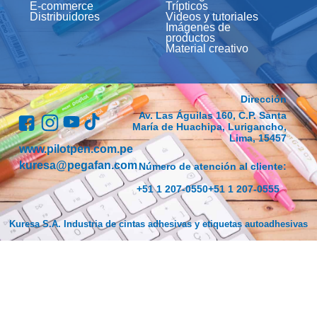
E-commerce
Trípticos
Distribuidores
Videos y tutoriales
Imágenes de
productos
Material creativo
Dirección
Av. Las Águilas 160, C.P. Santa
María de Huachipa, Lurigancho,
Lima, 15457
www.pilotpen.com.pe
kuresa@pegafan.com
Número de atención al cliente:
+51 1 207-0550
+51 1 207-0555
Kuresa S.A. Industria de cintas adhesivas y etiquetas autoadhesivas