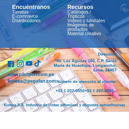
Encuéntranos
Recursos
Tiendas
Catálogos /
E-commerce
Trípticos
Distribuidores
Videos y tutoriales
Imágenes de
productos
Material creativo
Dirección
Av. Las Águilas 160, C.P. Santa
María de Huachipa, Lurigancho,
Lima, 15457
www.pilotpen.com.pe
kuresa@pegafan.com
Número de atención al cliente:
+51 1 207-0550
+51 1 207-0555
Kuresa S.A. Industria de cintas adhesivas y etiquetas autoadhesivas