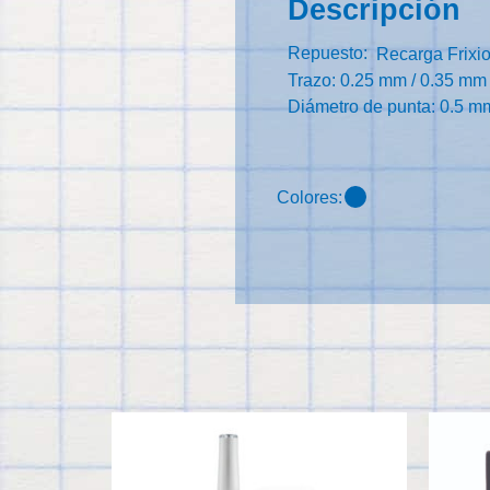
Descripción
Repuesto:
Recarga Frixi
Trazo: 0.25 mm / 0.35 mm
Diámetro de punta: 0.5 m
Colores: