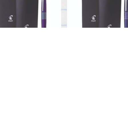
LE RING 3 BP + ESTUCHE
MIDDLE RING 2 BP + ES