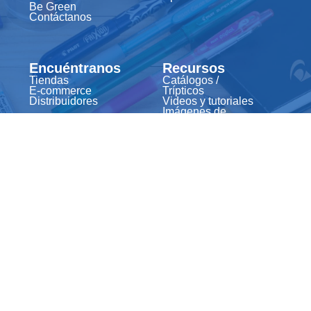
Be Green
Contáctanos
Encuéntranos
Recursos
Tiendas
Catálogos /
E-commerce
Trípticos
Distribuidores
Videos y tutoriales
Imágenes de
productos
Material creativo
Dirección
Av. Las Águilas 160, C.P. Santa
María de Huachipa, Lurigancho,
Lima, 15457
www.pilotpen.com.pe
kuresa@pegafan.com
Número de atención al cliente:
+51 1 207-0550
+51 1 207-0555
Kuresa S.A. Industria de cintas adhesivas y etiquetas autoadhesivas