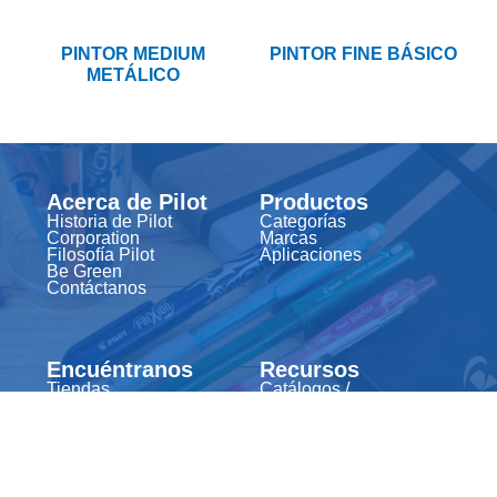
PINTOR MEDIUM
PINTOR FINE BÁSICO
METÁLICO
Acerca de Pilot
Productos
Historia de Pilot
Categorías
Corporation
Marcas
Filosofía Pilot
Aplicaciones
Be Green
Contáctanos
Encuéntranos
Recursos
Tiendas
Catálogos /
E-commerce
Trípticos
Distribuidores
Videos y tutoriales
Imágenes de
productos
Material creativo