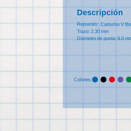
Descripción
Repuesto:
Cartucho V Bo
Trazo: 2.30 mm
Diámetro de punta: 6.0 m
Colores: