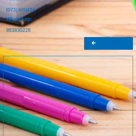
(073) 600434
WhatsApp:
983830228
Ir al buscador