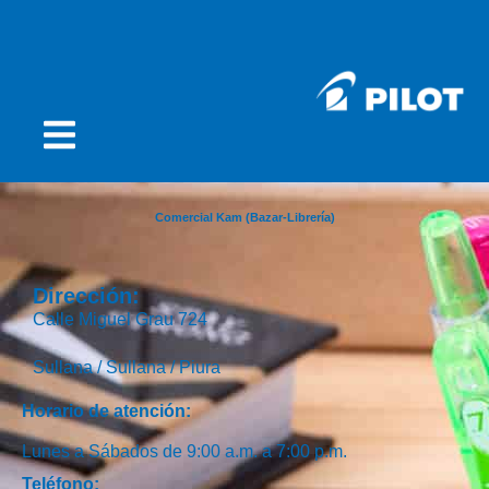
Comercial Kam (Bazar-Librería)
Dirección:
Calle Miguel Grau 724
Sullana /
Sullana /
Piura
Horario de atención:
Lunes a Sábados de 9:00 a.m. a 7:00 p.m.
Teléfono: