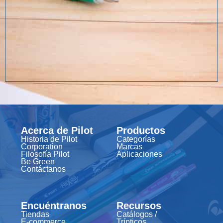
Acerca de Pilot
Productos
Historia de Pilot
Categorías
Corporation
Marcas
Filosofía Pilot
Aplicaciones
Be Green
Contáctanos
Encuéntranos
Recursos
Tiendas
Catálogos /
E-commerce
Trípticos