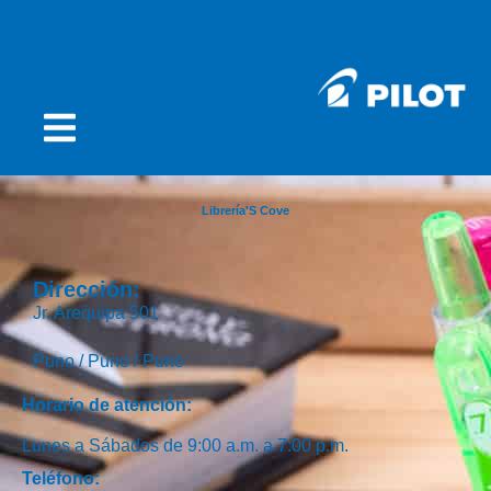
Librería'S Cove
Dirección:
Jr. Arequipa 501
Puno /
Puno /
Puno
Horario de atención:
Lunes a Sábados de 9:00 a.m. a 7:00 p.m.
Teléfono: