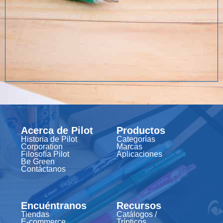
Acerca de Pilot
Productos
Historia de Pilot
Categorías
Corporation
Marcas
Filosofía Pilot
Aplicaciones
Be Green
Contáctanos
Encuéntranos
Recursos
Tiendas
Catálogos /
E-commerce
Trípticos