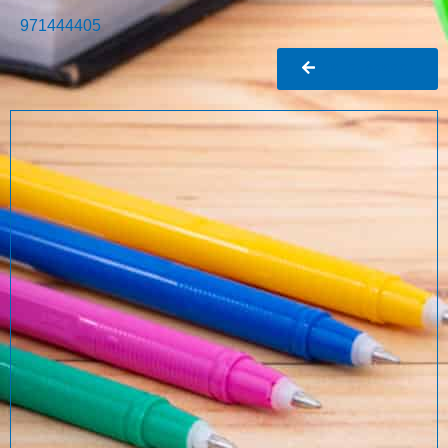
971444405
Ir al buscador