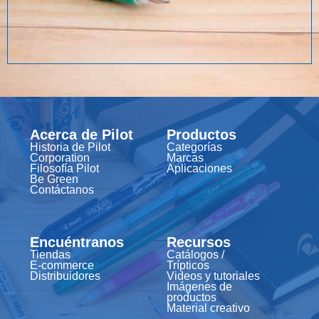
Acerca de Pilot
Productos
Historia de Pilot
Categorías
Corporation
Marcas
Filosofía Pilot
Aplicaciones
Be Green
Contáctanos
Encuéntranos
Recursos
Tiendas
Catálogos /
E-commerce
Trípticos
Distribuidores
Videos y tutoriales
Imágenes de
productos
Material creativo