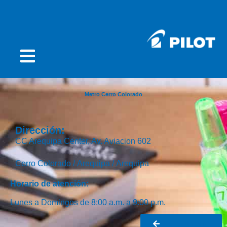
Metro Cerro Colorado
Dirección:
CC Arequipa Center, Av. Aviacion 602
Cerro Colorado /
Arequipa /
Arequipa
Horario de atención:
Lunes a Domingos de 8:00 a.m. a 9:00 p.m.
Ir al buscador