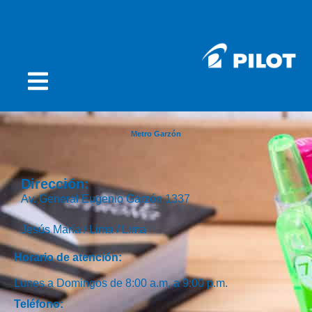
Metro Garzón
Dirección:
Av. General Eugenio Garzón 1337
Jesús María /
Lima /
Lima
Horario de atención:
Lunes a Domingos de 8:00 a.m. a 9:00 p.m.
Teléfono: