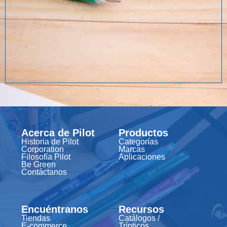
Acerca de Pilot
Productos
Historia de Pilot
Categorías
Corporation
Marcas
Filosofía Pilot
Aplicaciones
Be Green
Contáctanos
Encuéntranos
Recursos
Tiendas
Catálogos /
E-commerce
Trípticos