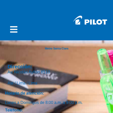
Metro Santa Clara
Dirección:
Av. Nicolás Ayllón 8510
Ate /
Lima /
Lima
Horario de atención:
Lunes a Domingos de 8:00 a.m. a 9:00 p.m.
Teléfono: