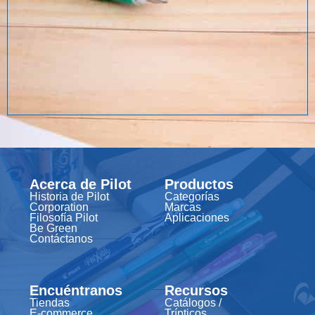
Acerca de Pilot
Productos
Historia de Pilot
Categorías
Corporation
Marcas
Filosofía Pilot
Aplicaciones
Be Green
Contáctanos
Encuéntranos
Recursos
Tiendas
Catálogos /
E-commerce
Trípticos