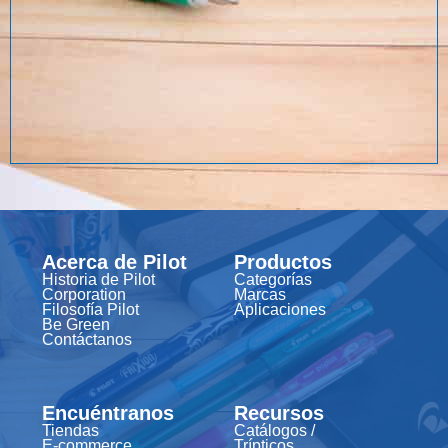
Acerca de Pilot
Productos
Historia de Pilot
Categorías
Corporation
Marcas
Filosofía Pilot
Aplicaciones
Be Green
Contáctanos
Encuéntranos
Recursos
Tiendas
Catálogos /
E-commerce
Trípticos