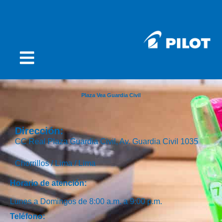
Plaza Vea Guardia Civil
Dirección:
CC Real Plaza Guardia Civil, Av. Guardia Civil 1035
Chorrillos /
Lima /
Lima
Horario de atención:
Lunes a Domingos de 8:00 a.m. a 9:00 p.m.
Teléfono: