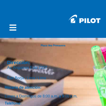
Plaza Vea Primavera
Dirección:
Av. Angamos Este 2337
San Borja /
Lima /
Lima
Horario de atención:
Lunes a Domingos de 8:00 a.m. a 9:00 p.m.
Teléfono: