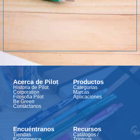
Acerca de Pilot
Productos
Historia de Pilot
Categorías
Corporation
Marcas
Filosofía Pilot
Aplicaciones
Be Green
Contáctanos
Encuéntranos
Recursos
Tiendas
Catálogos /
E-commerce
Trípticos