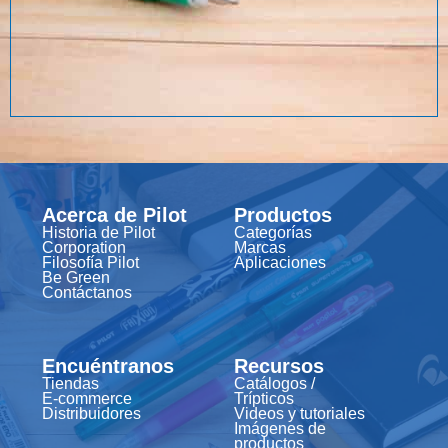
Acerca de Pilot
Productos
Historia de Pilot
Categorías
Corporation
Marcas
Filosofía Pilot
Aplicaciones
Be Green
Contáctanos
Encuéntranos
Recursos
Tiendas
Catálogos /
E-commerce
Trípticos
Distribuidores
Videos y tutoriales
Imágenes de
productos