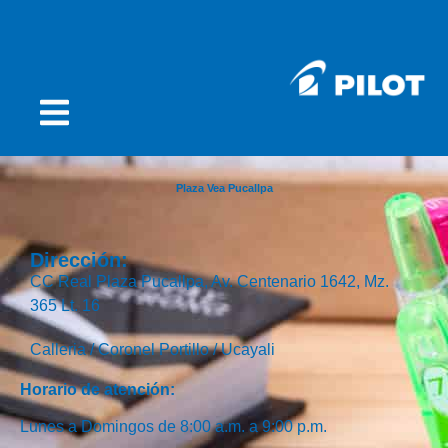
Plaza Vea Pucallpa
Dirección:
CC Real Plaza Pucallpa, Av. Centenario 1642, Mz.
365 Lt. 16
Calleria /
Coronel Portillo /
Ucayali
Horario de atención:
Lunes a Domingos de 8:00 a.m. a 9:00 p.m.