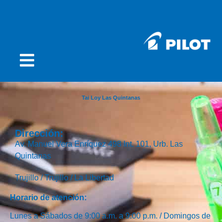
Tai Loy Las Quintanas
Dirección:
Av. Manuel Vera Enríquez 498 Int. 101, Urb. Las
Quintanas
Trujillo /
Trujillo /
La Libertad
Horario de atención:
Lunes a Sábados de 9:00 a.m. a 9:00 p.m. / Domingos de