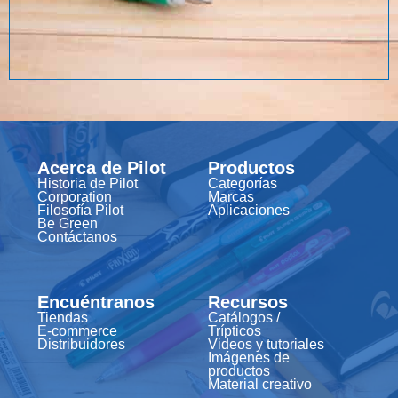
Acerca de Pilot
Productos
Historia de Pilot
Categorías
Corporation
Marcas
Filosofía Pilot
Aplicaciones
Be Green
Contáctanos
Encuéntranos
Recursos
Tiendas
Catálogos /
E-commerce
Trípticos
Distribuidores
Videos y tutoriales
Imágenes de
productos
Material creativo