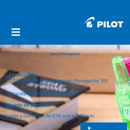
Tottus Porongoche
Dirección:
CC Mall Aventura Porongoche, Porongoche 500
Paucarpata /
Arequipa /
Arequipa
Horario de atención:
Lunes a Domingos de 8:00 a.m. a 9:00 p.m.
Ir al buscador