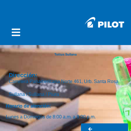
Tottus Sullana
Dirección:
Carretera Panamericana Norte 461, Urb. Santa Rosa
Sullana /
Sullana /
Piura
Horario de atención:
Lunes a Domingos de 8:00 a.m. a 9:00 p.m.
Ir al buscador