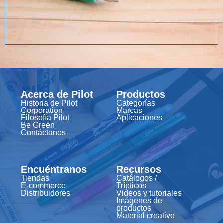
Acerca de Pilot
Productos
Historia de Pilot
Categorías
Corporation
Marcas
Filosofía Pilot
Aplicaciones
Be Green
Contáctanos
Encuéntranos
Recursos
Tiendas
Catálogos /
E-commerce
Trípticos
Distribuidores
Videos y tutoriales
Imágenes de
productos
Material creativo