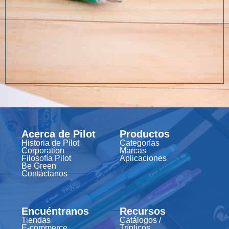
Acerca de Pilot
Productos
Historia de Pilot
Categorías
Corporation
Marcas
Filosofía Pilot
Aplicaciones
Be Green
Contáctanos
Encuéntranos
Recursos
Tiendas
Catálogos /
E-commerce
Trípticos