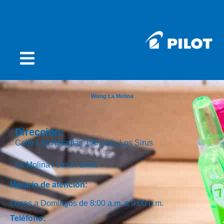
Wong La Molina
Dirección:
Calle Las Retamas 190, Urb. Los Sirus
La Molina /
Lima /
Lima
Horario de atención:
Lunes a Domingos de 8:00 a.m. a 9:00 p.m.
Teléfono: